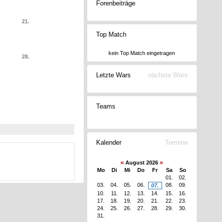
Forenbeiträge
21.
Top Match
kein Top Match eingetragen
28.
Letzte Wars
nächste Wars
Teams
Kalender
Termine
«
»
August 2026
Mo
Di
Mi
Do
Fr
Sa
So
01.
02.
03.
04.
05.
06.
08.
09.
07.
10.
11.
12.
13.
14.
15.
16.
17.
18.
19.
20.
21.
22.
23.
24.
25.
26.
27.
28.
29.
30.
31.