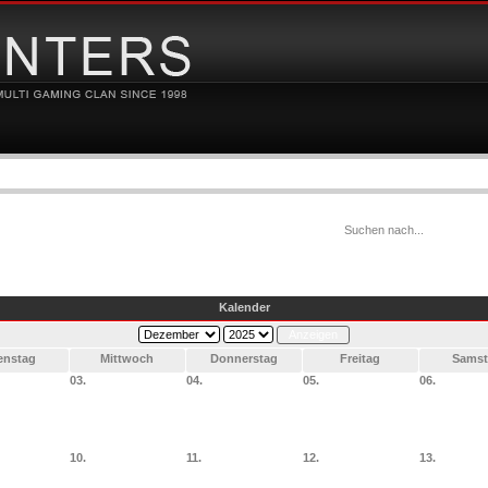
Kalender
enstag
Mittwoch
Donnerstag
Freitag
Samst
03.
04.
05.
06.
10.
11.
12.
13.