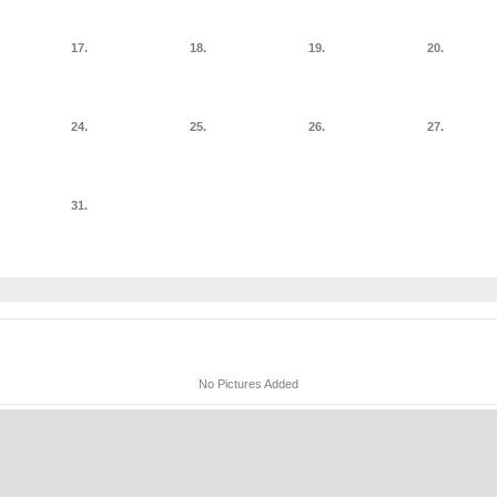
17.
18.
19.
20.
24.
25.
26.
27.
31.
No Pictures Added