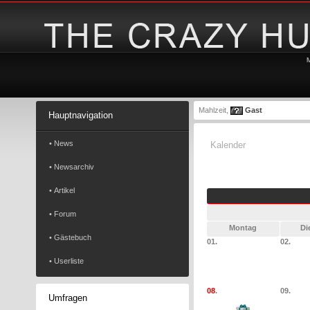
Mahlzeit,
Gast
Hauptnavigation
• News
Kalender
• Newsarchiv
• Artikel
• Forum
Montag
Di
• Gästebuch
01.
02.
• Userliste
08
.
09.
Umfragen