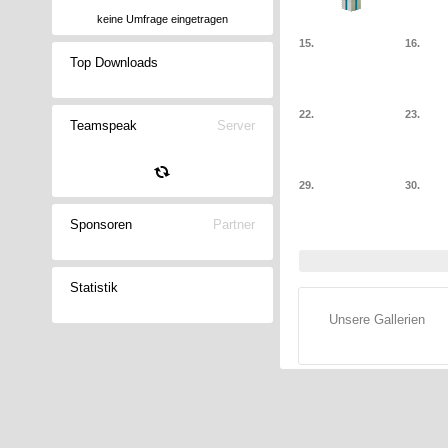
keine Umfrage eingetragen
15.
16.
Top Downloads
22.
23.
Teamspeak
Server
29.
30.
Sponsoren
Partner
Statistik
Unsere Gallerien