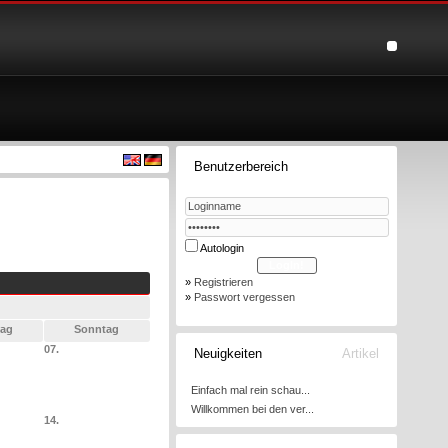
Benutzerbereich
Autologin
»
Registrieren
»
Passwort vergessen
ag
Sonntag
07.
Neuigkeiten
Artikel
Einfach mal rein schau...
Willkommen bei den ver...
14.