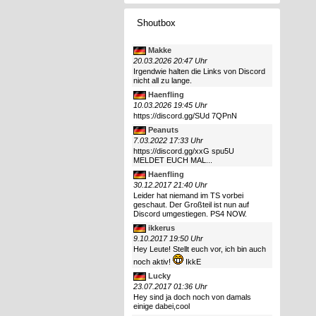
Shoutbox
Makke
20.03.2026 20:47 Uhr
Irgendwie halten die Links von Discord
nicht all zu lange.
Haenfling
10.03.2026 19:45 Uhr
https://discord.gg/SUd 7QPnN
Peanuts
7.03.2022 17:33 Uhr
https://discord.gg/xxG spu5U
MELDET EUCH MAL...
Haenfling
30.12.2017 21:40 Uhr
Leider hat niemand im TS vorbei
geschaut. Der Großteil ist nun auf
Discord umgestiegen. PS4 NOW.
ikkerus
9.10.2017 19:50 Uhr
Hey Leute! Stellt euch vor, ich bin auch
noch aktiv!
IkkE
Lucky
23.07.2017 01:36 Uhr
Hey sind ja doch noch von damals
einige dabei,cool