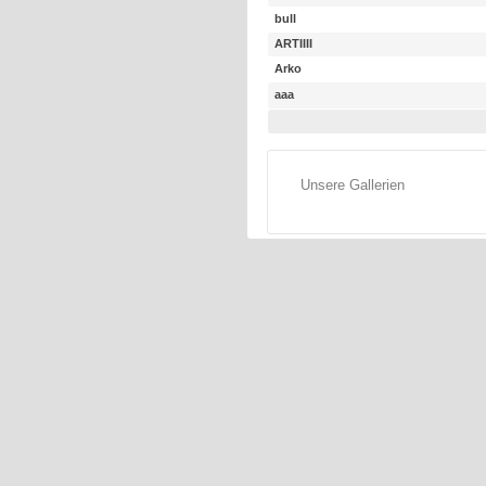
bull
ARTIIII
Arko
aaa
Unsere Gallerien