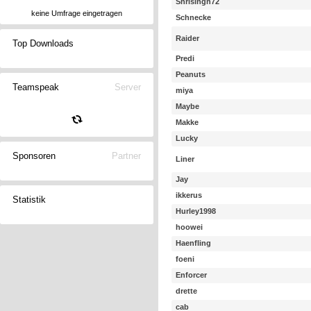
Shrisingh72
keine Umfrage eingetragen
Schnecke
Raider
Top Downloads
Predi
Peanuts
Teamspeak
Server
miya
Maybe
Makke
Lucky
Sponsoren
Partner
Liner
Jay
ikkerus
Statistik
Hurley1998
hoowei
Haenfling
foeni
Enforcer
drette
cab