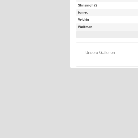
Shrisingh72
tomec
Veldrin
Wolfman
Unsere Gallerien