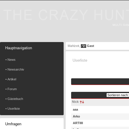
Mahlzeit,
Gast
Hauptnavigation
• News
Userliste
• Newsarchiv
• Artikel
• Forum
• Gästebuch
Nick
• Userliste
aaa
Arko
ARTIIII
Umfragen