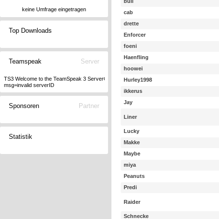
bull
keine Umfrage eingetragen
cab
drette
Top Downloads
Enforcer
foeni
Haenfling
Teamspeak
Server
hoowei
TS3 Welcome to the TeamSpeak 3 ServerQuery interface, type "help" for a list of comman
Hurley1998
msg=invalid serverID
ikkerus
Jay
Sponsoren
Partner
Liner
Lucky
Statistik
Makke
Maybe
miya
Peanuts
Predi
Raider
Schnecke