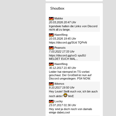
Shoutbox
Makke
20.03.2026 20:47 Uhr
Irgendwie halten die Links von Discord
nicht all zu lange.
Haenfling
10.03.2026 19:45 Uhr
https://discord.gg/SUd 7QPnN
Peanuts
7.03.2022 17:33 Uhr
https://discord.gg/xxG spu5U
MELDET EUCH MAL...
Haenfling
30.12.2017 21:40 Uhr
Leider hat niemand im TS vorbei
geschaut. Der Großteil ist nun auf
Discord umgestiegen. PS4 NOW.
ikkerus
9.10.2017 19:50 Uhr
Hey Leute! Stellt euch vor, ich bin auch
noch aktiv!
IkkE
Lucky
23.07.2017 01:36 Uhr
Hey sind ja doch noch von damals
einige dabei,cool