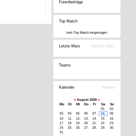
Forenbeiträge
Top Match
kein Top Match eingetragen
Letzte Wars
nächste Wars
Teams
Kalender
Termine
«
»
August 2026
Mo
Di
Mi
Do
Fr
Sa
So
01.
02.
03.
04.
05.
06.
07.
09.
08.
10.
11.
12.
13.
14.
15.
16.
17.
18.
19.
20.
21.
22.
23.
24.
25.
26.
27.
28.
29.
30.
31.