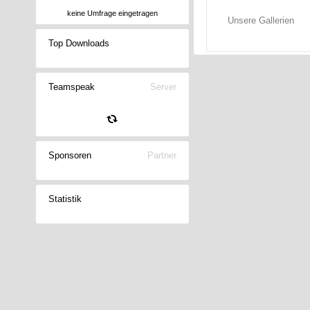
keine Umfrage eingetragen
Unsere Gallerien
Top Downloads
Teamspeak
Server
Sponsoren
Partner
Statistik