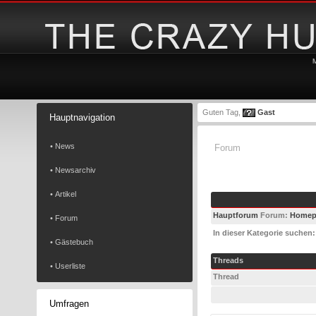
Guten Tag,
Gast
Hauptnavigation
• News
Forum
• Newsarchiv
• Artikel
Hauptforum
Forum:
Homep
• Forum
In dieser Kategorie suchen:
• Gästebuch
Threads
• Userliste
Thread
Umfragen