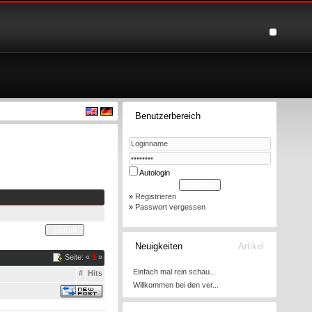
Benutzerbereich
Autologin
»
Registrieren
»
Passwort vergessen
Neuigkeiten
Artikel
Seite: «
1
»
Einfach mal rein schau...
#
Hits
Willkommen bei den ver...