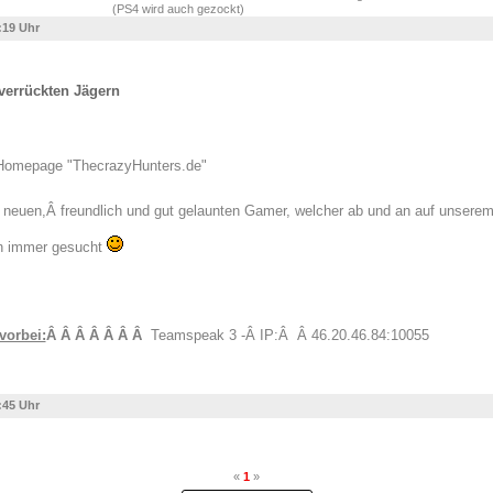
(PS4 wird auch gezockt)
:19 Uhr
verrückten Jägern
Homepage "ThecrazyHunters.de"
 of commands and "help <command>" for information on a specific command. error id=1024
n neuen,Â freundlich und gut gelaunten Gamer, welcher ab und an auf unser
n immer gesucht
vorbei:
Â Â Â Â Â Â Â
Teamspeak 3 -Â IP:Â Â 46.20.46.84:10055
:45 Uhr
«
1
»