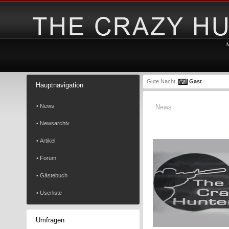
Gute Nacht,
Gast
Hauptnavigation
• News
News
• Newsarchiv
• Artikel
• Forum
• Gästebuch
• Userliste
Umfragen