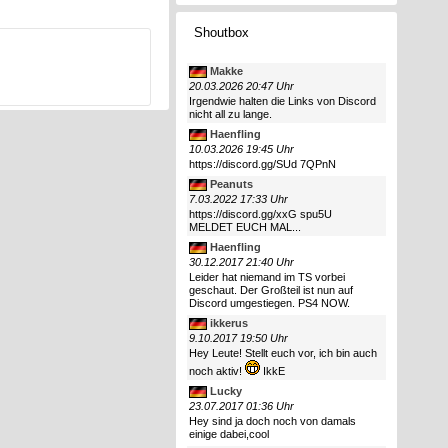
Shoutbox
Makke
20.03.2026 20:47 Uhr
Irgendwie halten die Links von Discord
nicht all zu lange.
Haenfling
10.03.2026 19:45 Uhr
https://discord.gg/SUd 7QPnN
Peanuts
7.03.2022 17:33 Uhr
https://discord.gg/xxG spu5U
MELDET EUCH MAL...
Haenfling
30.12.2017 21:40 Uhr
Leider hat niemand im TS vorbei
geschaut. Der Großteil ist nun auf
Discord umgestiegen. PS4 NOW.
ikkerus
9.10.2017 19:50 Uhr
Hey Leute! Stellt euch vor, ich bin auch
noch aktiv!
IkkE
Lucky
23.07.2017 01:36 Uhr
Hey sind ja doch noch von damals
einige dabei,cool