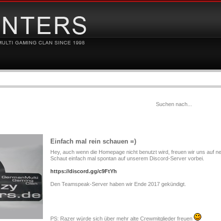
Einfach mal rein schauen =)
Hey, auch wenn die Homepage nicht benutzt wird, freuen wir uns auf neu
Schaut einfach mal spontan auf unserem Discord-Server vorbei.
https://discord.gg/c9FtYh
Den Teamspeak-Server haben wir Ende 2017 gekündigt.
PS: Razer würde sich über mehr alte Crewmitglieder freuen