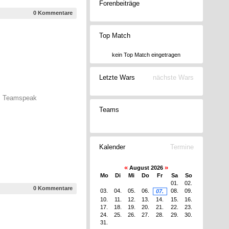
Forenbeiträge
0 Kommentare
Top Match
kein Top Match eingetragen
Letzte Wars
nächste Wars
em Teamspeak
Teams
Kalender
Termine
«
»
August 2026
Mo
Di
Mi
Do
Fr
Sa
So
01.
02.
0 Kommentare
03.
04.
05.
06.
08.
09.
07.
10.
11.
12.
13.
14.
15.
16.
17.
18.
19.
20.
21.
22.
23.
24.
25.
26.
27.
28.
29.
30.
31.