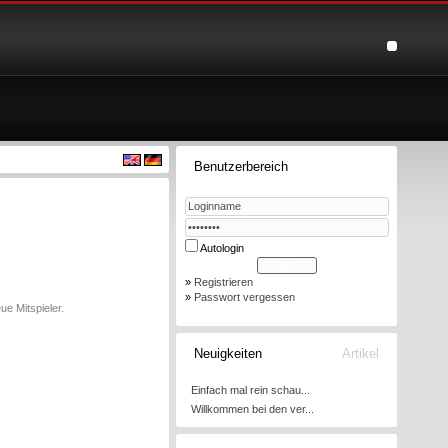
Benutzerbereich
Autologin
»
Registrieren
»
Passwort vergessen
e Mitspieler.
Neuigkeiten
Artikel
Einfach mal rein schau...
Willkommen bei den ver...