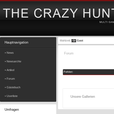
Mahlzeit,
Gast
Hauptnavigation
• News
Forum
• Newsarchiv
• Artikel
Fehler:
• Forum
• Gästebuch
• Userliste
Unsere Gallerien
Umfragen