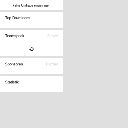
keine Umfrage eingetragen
Top Downloads
Teamspeak
Server
Sponsoren
Partner
Statistik