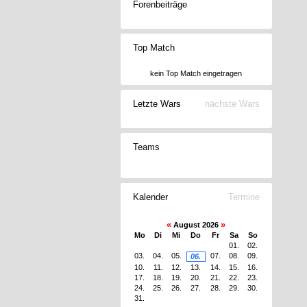
Forenbeiträge
Top Match
kein Top Match eingetragen
Letzte Wars
nächste Wars
Teams
Kalender
Termine
«
»
August 2026
Mo
Di
Mi
Do
Fr
Sa
So
01.
02.
03.
04.
05.
07.
08.
09.
06.
10.
11.
12.
13.
14.
15.
16.
17.
18.
19.
20.
21.
22.
23.
24.
25.
26.
27.
28.
29.
30.
31.