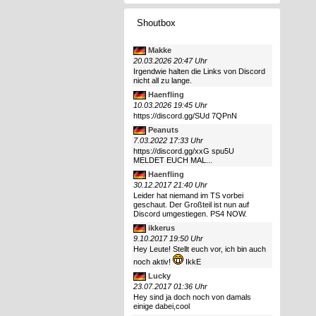
Shoutbox
Makke
20.03.2026 20:47 Uhr
Irgendwie halten die Links von Discord
nicht all zu lange.
Haenfling
10.03.2026 19:45 Uhr
https://discord.gg/SUd 7QPnN
Peanuts
7.03.2022 17:33 Uhr
https://discord.gg/xxG spu5U
MELDET EUCH MAL...
Haenfling
30.12.2017 21:40 Uhr
Leider hat niemand im TS vorbei
geschaut. Der Großteil ist nun auf
Discord umgestiegen. PS4 NOW.
ikkerus
9.10.2017 19:50 Uhr
Hey Leute! Stellt euch vor, ich bin auch
noch aktiv!
IkkE
Lucky
23.07.2017 01:36 Uhr
Hey sind ja doch noch von damals
einige dabei,cool