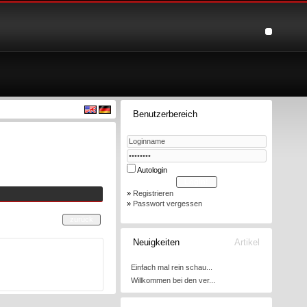
Benutzerbereich
Autologin
»
Registrieren
»
Passwort vergessen
Neuigkeiten
Artikel
Einfach mal rein schau...
Willkommen bei den ver...