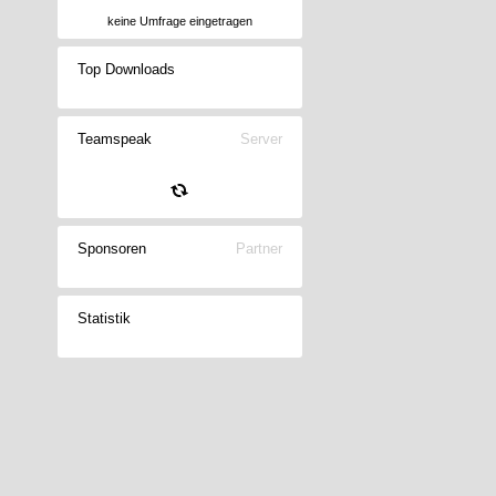
keine Umfrage eingetragen
Top Downloads
Teamspeak
Server
Sponsoren
Partner
Statistik