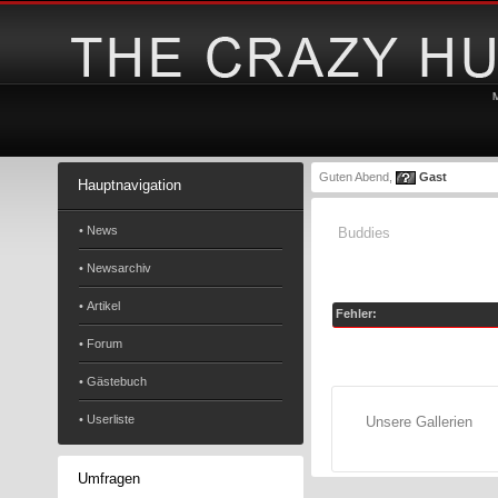
Guten Abend,
Gast
Hauptnavigation
• News
Buddies
• Newsarchiv
• Artikel
Fehler:
• Forum
• Gästebuch
• Userliste
Unsere Gallerien
Umfragen