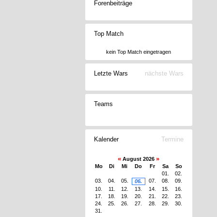
Forenbeiträge
Top Match
kein Top Match eingetragen
Letzte Wars
nächste Wars
Teams
Kalender
Termine
«
»
August 2026
Mo
Di
Mi
Do
Fr
Sa
So
01.
02.
03.
04.
05.
07.
08.
09.
06.
10.
11.
12.
13.
14.
15.
16.
17.
18.
19.
20.
21.
22.
23.
24.
25.
26.
27.
28.
29.
30.
31.