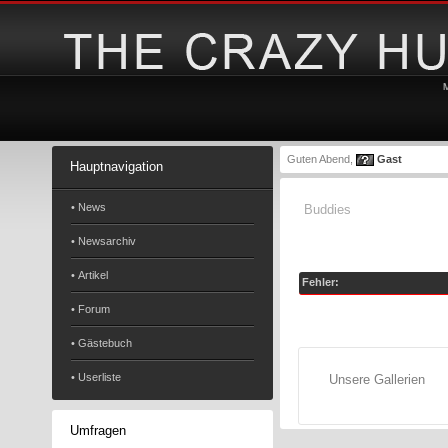
Guten Abend,
Gast
Hauptnavigation
• News
Buddies
• Newsarchiv
• Artikel
Fehler:
• Forum
• Gästebuch
• Userliste
Unsere Gallerien
Umfragen