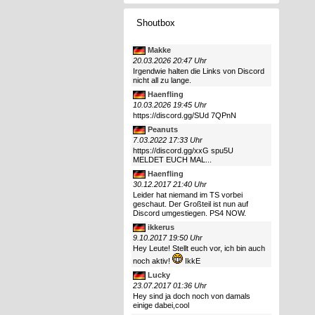
Shoutbox
Makke
20.03.2026 20:47 Uhr
Irgendwie halten die Links von Discord
nicht all zu lange.
Haenfling
10.03.2026 19:45 Uhr
https://discord.gg/SUd 7QPnN
Peanuts
7.03.2022 17:33 Uhr
https://discord.gg/xxG spu5U
MELDET EUCH MAL...
Haenfling
30.12.2017 21:40 Uhr
Leider hat niemand im TS vorbei
geschaut. Der Großteil ist nun auf
Discord umgestiegen. PS4 NOW.
ikkerus
9.10.2017 19:50 Uhr
Hey Leute! Stellt euch vor, ich bin auch
noch aktiv!
IkkE
Lucky
23.07.2017 01:36 Uhr
Hey sind ja doch noch von damals
einige dabei,cool