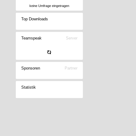
keine Umfrage eingetragen
Top Downloads
Teamspeak
Server
Sponsoren
Partner
Statistik