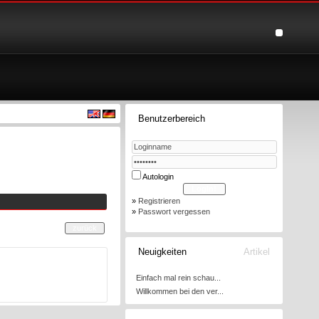
Benutzerbereich
Autologin
»
Registrieren
»
Passwort vergessen
Neuigkeiten
Artikel
Einfach mal rein schau...
Willkommen bei den ver...