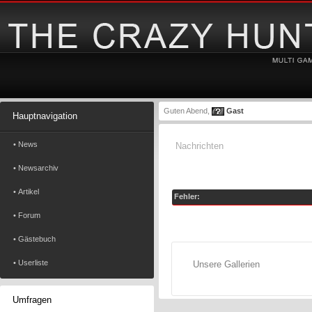
Guten Abend,
Gast
Hauptnavigation
• News
Nachrichten
• Newsarchiv
• Artikel
Fehler:
• Forum
• Gästebuch
• Userliste
Unsere Gallerien
Umfragen