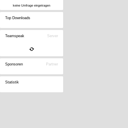
keine Umfrage eingetragen
Top Downloads
Teamspeak
Server
Sponsoren
Partner
Statistik