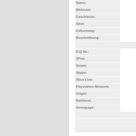
Name:
Wohnort:
Geschlecht:
Alter:
Geburtstag:
Beschreibung:
ICQ-Nr.:
XFire:
Steam:
Skype:
Xbox Live:
Playstation Network:
Origin:
Battlenet:
Homepage: