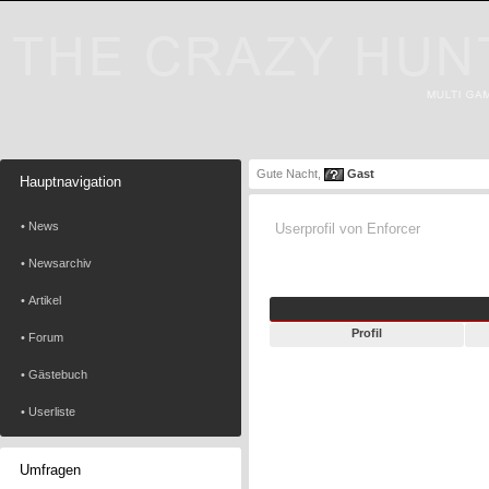
Gute Nacht,
Gast
Hauptnavigation
• News
Userprofil von Enforcer
• Newsarchiv
• Artikel
Profil
• Forum
• Gästebuch
• Userliste
Umfragen