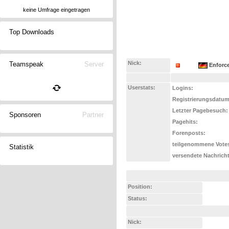
keine Umfrage eingetragen
Top Downloads
Nick:
Teamspeak
Server
Enforc
Userstats:
Logins:
Registrierungsdatum
Letzter Pagebesuch:
Sponsoren
Partner
Pagehits:
Forenposts:
teilgenommene Vote
Statistik
versendete Nachrich
Position:
Status:
Nick: