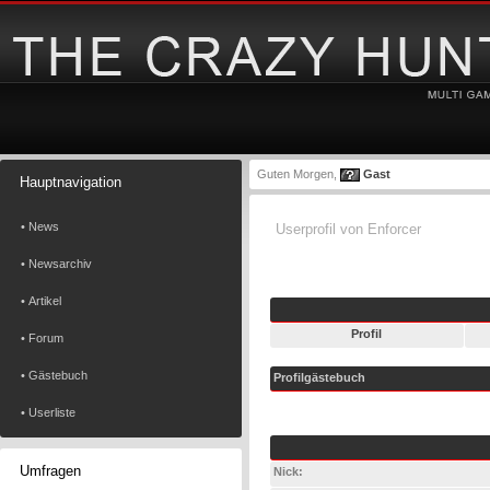
Guten Morgen,
Gast
Hauptnavigation
• News
Userprofil von Enforcer
• Newsarchiv
• Artikel
Profil
• Forum
• Gästebuch
Profilgästebuch
• Userliste
Umfragen
Nick: