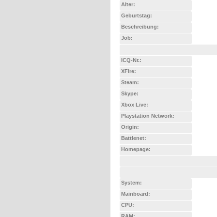
Alter:
Geburtstag:
Beschreibung:
Job:
ICQ-Nr.:
XFire:
Steam:
Skype:
Xbox Live:
Playstation Network:
Origin:
Battlenet:
Homepage:
System:
Mainboard:
CPU:
RAM: