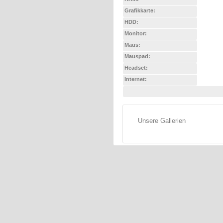
Grafikkarte:
HDD:
Monitor:
Maus:
Mauspad:
Headset:
Internet:
Unsere Gallerien