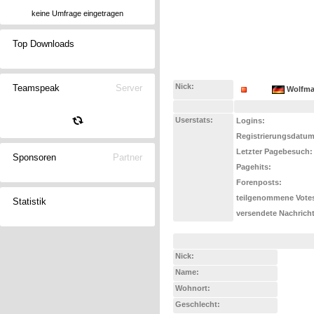
keine Umfrage eingetragen
Top Downloads
Nick:
Teamspeak
Server
Wolfm
Userstats:
Logins:
Registrierungsdatum
Letzter Pagebesuch:
Sponsoren
Partner
Pagehits:
Forenposts:
teilgenommene Vote
Statistik
versendete Nachrich
Nick:
Name:
Wohnort:
Geschlecht: