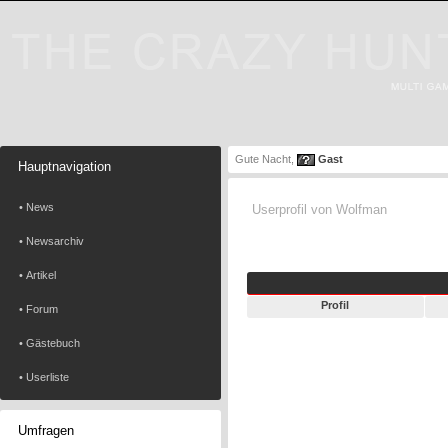
Gute Nacht,
Gast
Hauptnavigation
• News
Userprofil von Wolfman
• Newsarchiv
• Artikel
Profil
• Forum
• Gästebuch
• Userliste
Umfragen