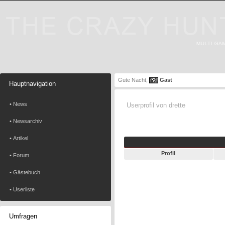
Gute Nacht,
Gast
Hauptnavigation
• News
Userprofil von drette
• Newsarchiv
• Artikel
Profil
• Forum
• Gästebuch
• Userliste
Umfragen