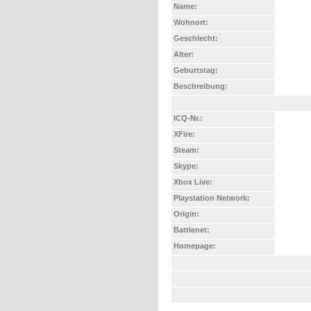
Name:
Wohnort:
Geschlecht:
Alter:
Geburtstag:
Beschreibung:
ICQ-Nr.:
XFire:
Steam:
Skype:
Xbox Live:
Playstation Network:
Origin:
Battlenet:
Homepage: