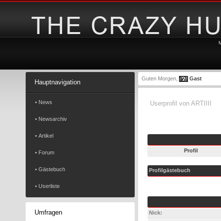
Guten Morgen,
Gast
Hauptnavigation
• News
Userprofil von ARTIIII
• Newsarchiv
• Artikel
Profil
• Forum
• Gästebuch
Profilgästebuch
• Userliste
Umfragen
Nick: