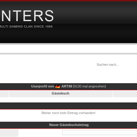
Userprofil von
ARTIIII
[9130 mal angesehen]
Gästebuch
Bisher noch kein Eintrag vorhanden!
Neuer Gästebucheintrag