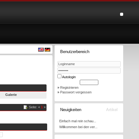
Benutzerbereich
Autologin
»
Registrieren
»
Passwort vergessen
Galerie
Seite: «
1
»
Neuigkeiten
Artikel
Einfach mal rein schau...
Willkommen bei den ver...