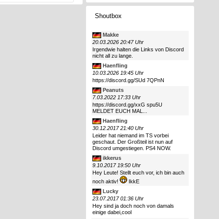
Shoutbox
Makke
20.03.2026 20:47 Uhr
Irgendwie halten die Links von Discord
nicht all zu lange.
Haenfling
10.03.2026 19:45 Uhr
https://discord.gg/SUd 7QPnN
Peanuts
7.03.2022 17:33 Uhr
https://discord.gg/xxG spu5U
MELDET EUCH MAL...
Haenfling
30.12.2017 21:40 Uhr
Leider hat niemand im TS vorbei
geschaut. Der Großteil ist nun auf
Discord umgestiegen. PS4 NOW.
ikkerus
9.10.2017 19:50 Uhr
Hey Leute! Stellt euch vor, ich bin auch
noch aktiv!
IkkE
Lucky
23.07.2017 01:36 Uhr
Hey sind ja doch noch von damals
einige dabei,cool