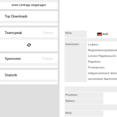
keine Umfrage eingetragen
Top Downloads
Teamspeak
Server
Nick:
bull
Userstats:
Logins:
Registrierungsdatum
Letzter Pagebesuch:
Sponsoren
Partner
Pagehits:
Forenposts:
teilgenommene Vote
Statistik
versendete Nachrich
Position:
Status:
Nick: