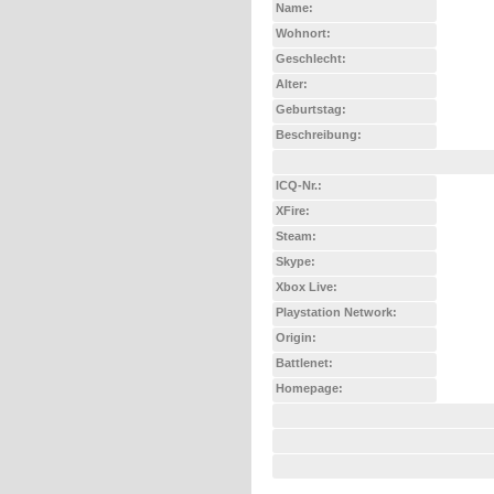
Name:
Wohnort:
Geschlecht:
Alter:
Geburtstag:
Beschreibung:
ICQ-Nr.:
XFire:
Steam:
Skype:
Xbox Live:
Playstation Network:
Origin:
Battlenet:
Homepage: