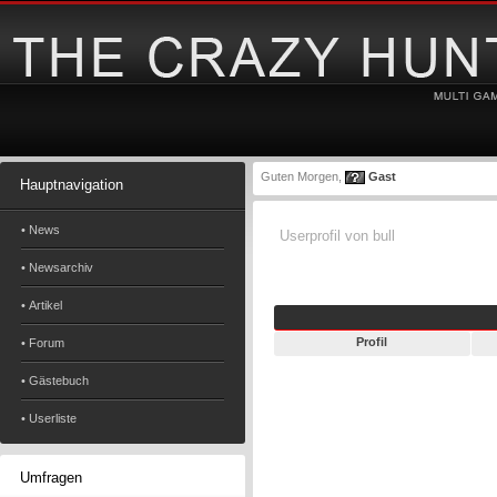
Guten Morgen,
Gast
Hauptnavigation
• News
Userprofil von bull
• Newsarchiv
• Artikel
Profil
• Forum
• Gästebuch
• Userliste
Umfragen