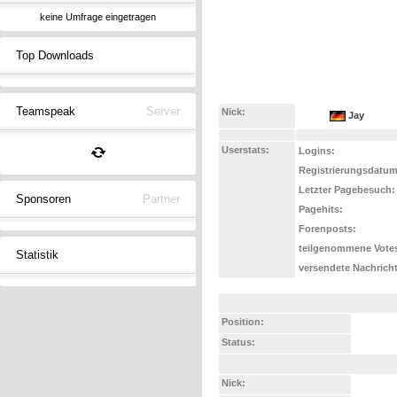
keine Umfrage eingetragen
Top Downloads
Teamspeak
Server
Nick:
Jay
Userstats:
Logins:
Registrierungsdatum
Letzter Pagebesuch:
Sponsoren
Partner
Pagehits:
Forenposts:
teilgenommene Vote
Statistik
versendete Nachrich
Position:
Status:
Nick: