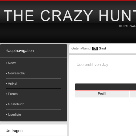
Guten Abend,
Gast
Hauptnavigation
• News
Userprofil von Jay
• Newsarchiv
• Artikel
Profil
• Forum
• Gästebuch
• Userliste
Umfragen