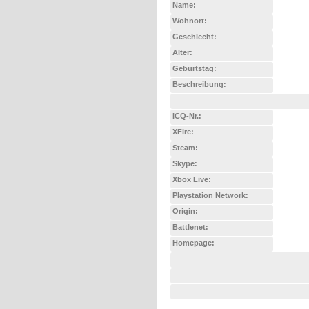
Name:
Wohnort:
Geschlecht:
Alter:
Geburtstag:
Beschreibung:
ICQ-Nr.:
XFire:
Steam:
Skype:
Xbox Live:
Playstation Network:
Origin:
Battlenet:
Homepage: