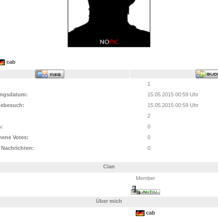
cab
1
ungsdatum:
15.05.2015 00:59 Uhr
gebesuch:
15.05.2015 00:59 Uhr
2
:
0
ene Votes:
0
 Nachrichten:
0
Clan
Member
Über mich
cab