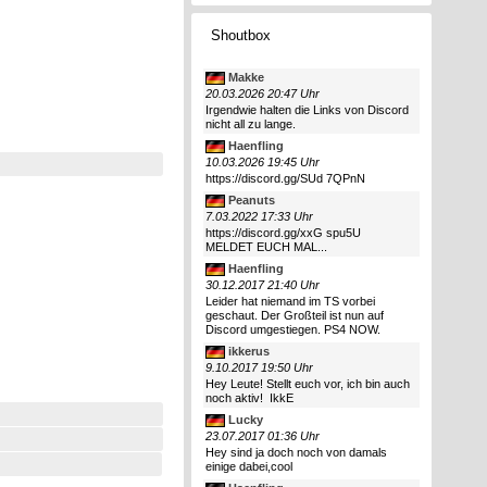
Shoutbox
Makke
20.03.2026 20:47 Uhr
Irgendwie halten die Links von Discord
nicht all zu lange.
Haenfling
10.03.2026 19:45 Uhr
https://discord.gg/SUd 7QPnN
Peanuts
7.03.2022 17:33 Uhr
https://discord.gg/xxG spu5U
MELDET EUCH MAL...
Haenfling
30.12.2017 21:40 Uhr
Leider hat niemand im TS vorbei
geschaut. Der Großteil ist nun auf
Discord umgestiegen. PS4 NOW.
ikkerus
9.10.2017 19:50 Uhr
Hey Leute! Stellt euch vor, ich bin auch
noch aktiv!
IkkE
Lucky
23.07.2017 01:36 Uhr
Hey sind ja doch noch von damals
einige dabei,cool