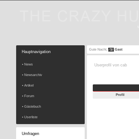
Gute Nacht,
Gast
Hauptnavigation
• News
Userprofil von cab
• Newsarchiv
• Artikel
Profil
• Forum
• Gästebuch
• Userliste
Umfragen