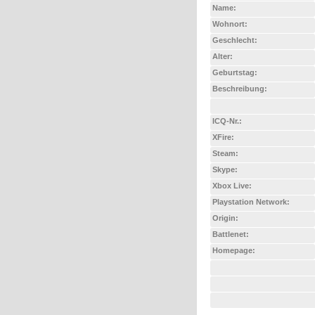
Name:
Wohnort:
Geschlecht:
Alter:
Geburtstag:
Beschreibung:
ICQ-Nr.:
XFire:
Steam:
Skype:
Xbox Live:
Playstation Network:
Origin:
Battlenet:
Homepage: