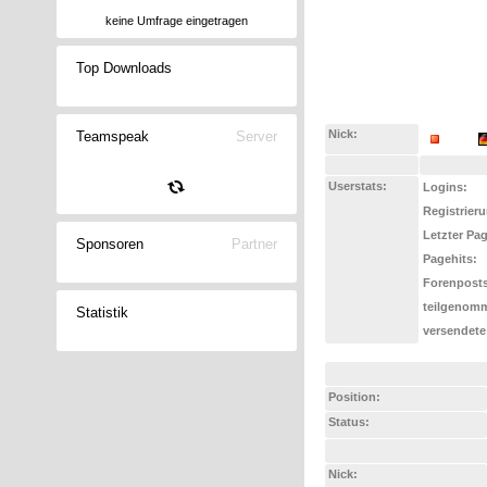
keine Umfrage eingetragen
Top Downloads
Nick:
Teamspeak
Server
Userstats:
Logins:
Registrier
Letzter Pa
Sponsoren
Partner
Pagehits:
Forenposts
teilgenomm
Statistik
versendete
Position:
Status:
Nick: