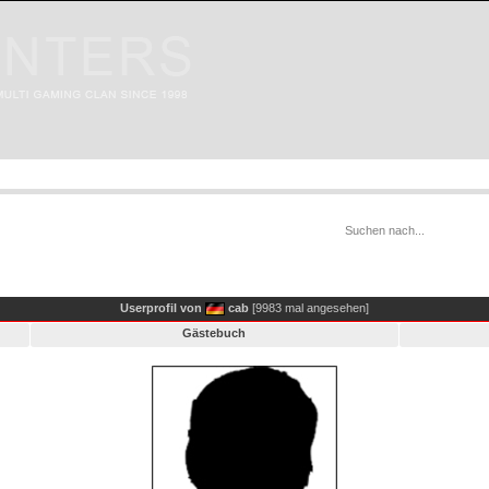
Userprofil von
cab
[9983 mal angesehen]
Gästebuch